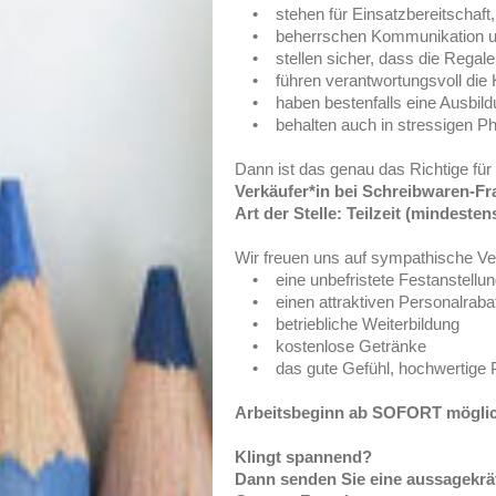
• stehen für Einsatzbereitschaft, Z
• beherrschen Kommunikation und
• stellen sicher, dass die Regale op
• führen verantwortungsvoll die K
• haben bestenfalls eine Ausbildu
• behalten auch in stressigen Ph
Dann ist das genau das Richtige für 
Verkäufer*in bei Schreibwaren-Fra
Art der Stelle: Teilzeit (mindest
Wir freuen uns auf sympathische Ve
• eine unbefristete Festanstellung 
• einen attraktiven Personalrabat
• betriebliche Weiterbildung
• kostenlose Getränke
• das gute Gefühl, hochwertige P
Arbeitsbeginn ab SOFORT mögli
Klingt spannend?
Dann senden Sie eine aussagekrä