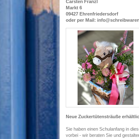
Carsten Franzl
Markt 6
09427 Ehrenfriedersdorf
oder per Mail: info@schreibwaren
Neue Zuckertütensträuße erhältli
Sie haben einen Schulanfang in di
vorbei - wir beraten Sie und gestal